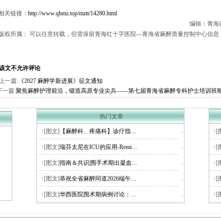
相关链接：
http://www.qhmz.top/mztt/14280.html
编辑：青海麻醉
版权所属： 可以任意转载，但需保留青海红十字医院---青海省麻醉质量控制中心信息
该文不允许评论
上一篇:
《2027 麻醉学新进展》征文通知
下一篇:
聚焦麻醉护理前沿，锻造高原专业尖兵——第七届青海省麻醉专科护士培训班
热门文章
↑
[图文]
【麻醉科、疼痛科】诊疗指…
↑
[
↑
[图文]
瑞芬太尼在ICU的应用-Remi…
↑
[
↑
[图文]
指南＆共识|围手术期出凝血…
↑
[
↑
[图文]
恭祝全省麻醉同道2026端午…
↑
[
↑
[图文]
华西医院围术期病例讨论：…
↑
[