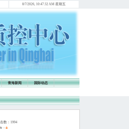
各医院麻醉信息联络员及时将麻醉直报信息上报，否则年终青海省医政医管局将全省通报！ [作者:青海麻醉
8/7/2026, 10:47:32 AM 星期五
青海新闻
国际动态
 点击数：1994
数：
0