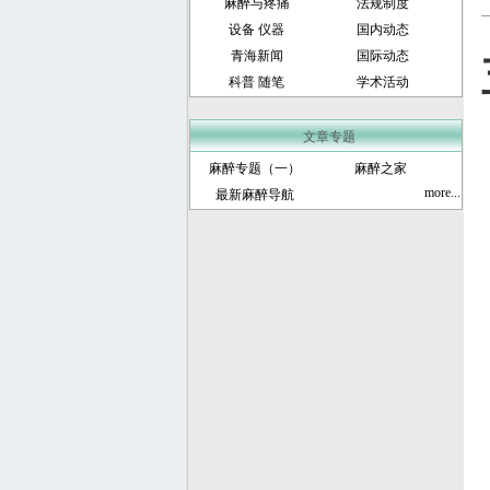
麻醉与疼痛
法规制度
设备 仪器
国内动态
青海新闻
国际动态
科普 随笔
学术活动
文章专题
麻醉专题（一）
麻醉之家
more...
最新麻醉导航