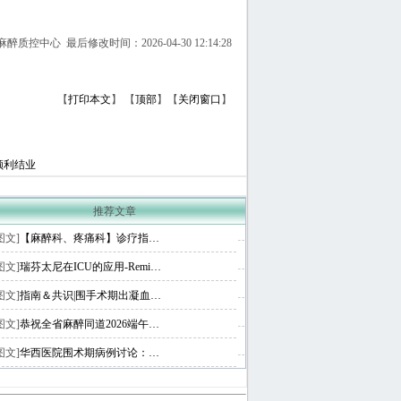
质控中心 最后修改时间：2026-04-30 12:14:28
【
打印本文
】
【
顶部
】【
关闭窗口
】
顺利结业
推荐文章
图文]
【麻醉科、疼痛科】诊疗指…
图文]
瑞芬太尼在ICU的应用-Remi…
图文]
指南＆共识|围手术期出凝血…
图文]
恭祝全省麻醉同道2026端午…
图文]
华西医院围术期病例讨论：…