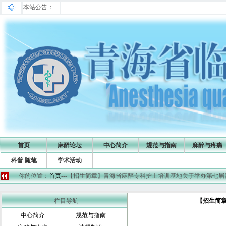
本站公告：
首页
麻醉论坛
中心简介
规范与指南
麻醉与疼痛
科普 随笔
学术活动
你的位置：
首页
---【招生简章】青海省麻醉专科护士培训基地关于举办第七
栏目导航
【招生简
中心简介
规范与指南