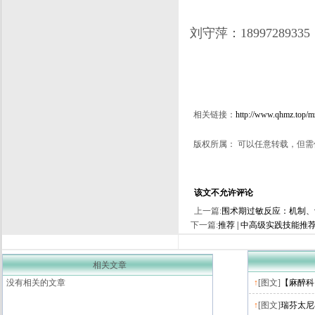
刘守萍：18997289335
相关链接：
http://www.qhmz.top/m
版权所属： 可以任意转载，但需
该文不允许评论
上一篇:
围术期过敏反应：机制、
下一篇:
推荐 | 中高级实践技能
相关文章
没有相关的文章
↑
[图文]
【麻醉科
↑
[图文]
瑞芬太尼在