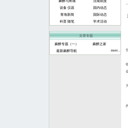
麻醉与疼痛
法规制度
设备 仪器
国内动态
青海新闻
国际动态
科普 随笔
学术活动
文章专题
麻醉专题（一）
麻醉之家
more...
最新麻醉导航