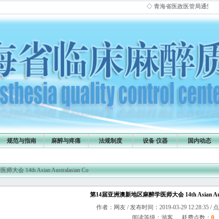
◇ 青海省医政医管局通知：请各医
规范与指南
麻醉与疼痛
法规制度
设备 仪器
国内动态
14th Asian Australasian Co
第14届亚洲澳新地区麻醉学医师大会 14th Asian Austr
作者：网友 / 发布时间：2019-03-29 12:28:35 /
阅读等级：游客 耗费点数：
0