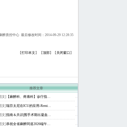
质控中心 最后修改时间：2014-09-29 12:28:35
【
打印本文
】
【
顶部
】【
关闭窗口
】
推荐文章
图文]
【麻醉科、疼痛科】诊疗指…
图文]
瑞芬太尼在ICU的应用-Remi…
图文]
指南＆共识|围手术期出凝血…
图文]
恭祝全省麻醉同道2026端午…