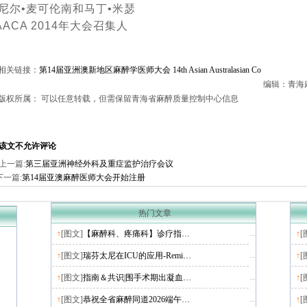
尼尔•麦可伦南和马丁•米瑟
AACA 2014年大会召集人
相关链接：
第14届亚洲澳新地区麻醉学医师大会 14th Asian Australasian Co
编辑：青海麻醉
版权所属： 可以任意转载，但需保留青海省麻醉质量控制中心信息
该文不允许评论
上一篇:
第三届亚洲神经外科及重症监护治疗会议
下一篇:
第14届亚澳麻醉医师大会开始注册
热门文章
↑
[图文]
【麻醉科、疼痛科】诊疗指…
↑
[
↑
[图文]
瑞芬太尼在ICU的应用-Remi…
↑
[
↑
[图文]
指南＆共识|围手术期出凝血…
↑
[
↑
[图文]
恭祝全省麻醉同道2026端午…
↑
[