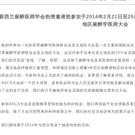
新西兰麻醉医师学会热情邀请您参加于2014年2月21日至2
地区麻醉学医师大会
每四年举办一次的世界麻醉学医师联合会亚太地区大会是一次主要的国际会议，会
世界麻醉学医师联合会亚太地区大会。会议代表不仅来自亚太地区的23个会员
我们的宗旨是“发现、了解、智慧”，这反映了麻醉专业及其医师的发展进程：
物，通过临床经验而汇集智慧。科研项目召集人西蒙•米切尔副教授制定的全体
奋的会议计划，为各种与会人员提供了难得的机会。若希望了解更多详情，请点
AACA大会的一个巨大优势，是有机会和与会人员见面并分享经验及解决难题
为了达到这个目的，我们致力于确保所有会员国的代表都能够出席本次大会。
参加AACA大会还是能够享受轻松娱乐的好机会。我们将得益于在全球最具美
的好处。除了大会为您带来的科研收获之外，我们的社交活动还将为您展示这个
我们期待着于2014年与您分享这个独具特色的活动。