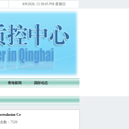
院麻醉信息联络员及时将麻醉直报信息上报，否则年终青海省医政医管局将全省通报！ [作者:青海麻醉质控
8/9/2026, 12:58:05 PM 星期日
青海新闻
国际动态
alasian Co
 点击数：7529