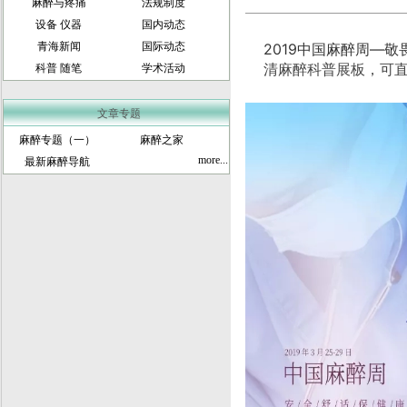
麻醉与疼痛
法规制度
设备 仪器
国内动态
青海新闻
国际动态
2019中国麻醉周—
科普 随笔
学术活动
清麻醉科普展板，可
文章专题
麻醉专题（一）
麻醉之家
more...
最新麻醉导航