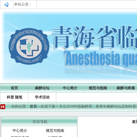
本站公告：
首页
麻醉论坛
中心简介
规范与指南
麻醉与疼痛
科普 随笔
学术活动
你的位置：
首页
---欢迎下载！关注2019中国麻醉周，新青年麻醉论坛定制科
栏目导航
欢
中心简介
规范与指南