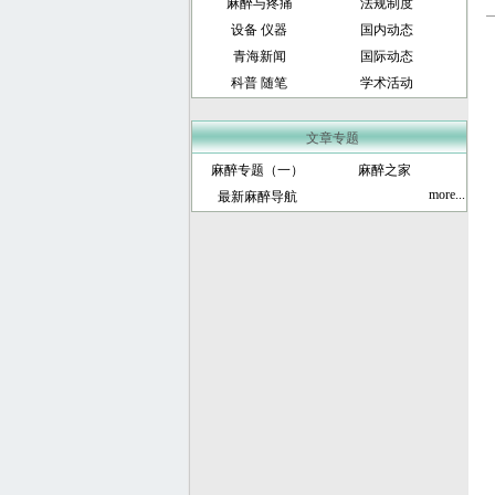
麻醉与疼痛
法规制度
设备 仪器
国内动态
青海新闻
国际动态
科普 随笔
学术活动
文章专题
麻醉专题（一）
麻醉之家
more...
最新麻醉导航