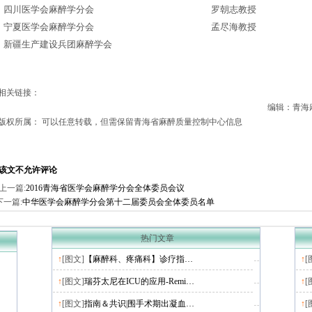
四川医学会麻醉学分会
罗朝志教授
宁夏医学会麻醉学分会
孟尽海教授
新疆生产建设兵团麻醉学会
相关链接：
编辑：青海麻醉
版权所属： 可以任意转载，但需保留青海省麻醉质量控制中心信息
该文不允许评论
上一篇:
2016青海省医学会麻醉学分会全体委员会议
下一篇:
中华医学会麻醉学分会第十二届委员会全体委员名单
热门文章
↑
[图文]
【麻醉科、疼痛科】诊疗指…
↑
[
↑
[图文]
瑞芬太尼在ICU的应用-Remi…
↑
[
↑
[图文]
指南＆共识|围手术期出凝血…
↑
[