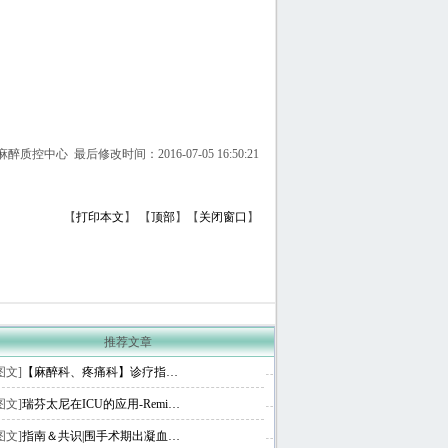
质控中心 最后修改时间：2016-07-05 16:50:21
【
打印本文
】
【
顶部
】【
关闭窗口
】
推荐文章
图文]
【麻醉科、疼痛科】诊疗指…
图文]
瑞芬太尼在ICU的应用-Remi…
图文]
指南＆共识|围手术期出凝血…