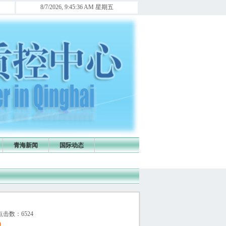
医院麻醉信息联络员及时将麻醉直报信息上报，否则年终青海省医政医管局将全省通报！ [作者:青海麻醉
8/7/2026, 9:45:37 AM 星期五
青海新闻
国际动态
 点击数：6524
0