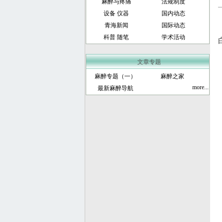
麻醉与疼痛
法规制度
设备 仪器
国内动态
青海新闻
国际动态
科普 随笔
学术活动
文章专题
麻醉专题（一）
麻醉之家
more...
最新麻醉导航