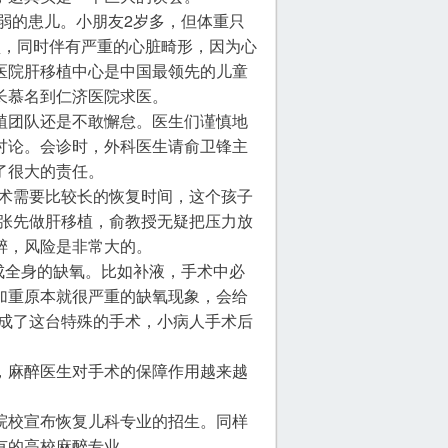
虚弱的患儿。小朋友2岁多，但体重只
锁，同时伴有严重的心脏畸形，因为心
医院肝移植中心是中国最领先的儿童
长慕名到仁济医院求医。
植团队还是不敢懈怠。医生们谨慎地
讨论。会诊时，外科医生请俞卫锋主
了很大的责任。
手术需要比较长的恢复时间，这个孩子
主张先做肝移植，俞教授无疑把压力放
醉，风险是非常大的。
造成全身的缺氧。比如补液，手术中必
加重原本就很严重的缺氧现象，会给
完成了这台特殊的手术，小病人手术后
，麻醉医生对手术的保障作用越来越
院校宣布恢复儿科专业的招生。同样
有的高校麻醉专业。