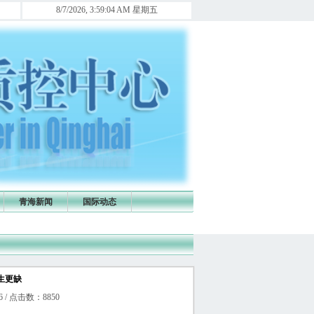
息联络员及时将麻醉直报信息上报，否则年终青海省医政医管局将全省通报！ [作者:青海麻醉质控中心 时
8/7/2026, 3:59:05 AM 星期五
青海新闻
国际动态
生更缺
6 / 点击数：8850