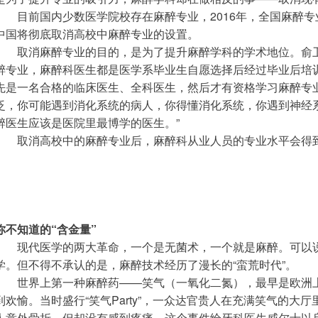
　　目前国内少数医学院校存在麻醉专业，2016年，全国麻醉专业
中国将彻底取消高校中麻醉专业的设置。
　　取消麻醉专业的目的，是为了提升麻醉学科的学术地位。俞
醉专业，麻醉科医生都是医学系毕业生自愿选择后经过毕业后培
先是一名合格的临床医生、全科医生，然后才有资格学习麻醉专
泛，你可能遇到消化系统的病人，你得懂消化系统，你遇到神经
醉医生应该是医院里最博学的医生。”
　　取消高校中的麻醉专业后，麻醉科从业人员的专业水平会得
你不知道的“含金量”
　　现代医学的两大革命，一个是无菌术，一个就是麻醉。可以
学。但不得不承认的是，麻醉技术经历了漫长的“蛮荒时代”。
　　世界上第一种麻醉药——笑气（一氧化二氮），最早是欧洲
到欢愉。当时盛行“笑气Party”，一众达官贵人在充满笑气的大厅里
人意外骨折，但却没有感到疼痛。这个事件给牙科医生威尔士以