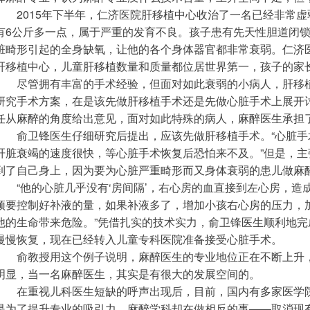
　　2015年下半年，仁济医院肝移植中心收治了一名已经非常
有6公斤多一点，属于严重的发育不良。孩子患有先天性胆道闭
脏畸形引起的全身缺氧，让他的各个身体器官都非常衰弱。仁济
肝移植中心，儿童肝移植数量和质量都位居世界第一，孩子的家
　　尽管拥有丰富的手术经验，但面对如此衰弱的小病人，肝移
研究手术方案，在是该先做肝移植手术还是先做心脏手术上展开
任从麻醉的角度给出意见，面对如此特殊的病人，麻醉医生承担
　　俞卫锋医生仔细研究后提出，应该先做肝移植手术。“心脏
肝脏衰竭的速度很快，等心脏手术恢复后恐怕来不及。”但是，
到了自己身上，因为要为心脏严重畸形而又身体衰弱的患儿做麻
　　“他的心脏几乎没有‘房间隔’，右心房的血直接到左心房，
须要控制好补液的量，如果补液多了，增加小孩右心房的压力，
他的生命带来危险。”凭借扎实的技术实力，俞卫锋医生顺利地
慢慢恢复，现在已经转入儿童专科医院准备接受心脏手术。
　　俞教授用这个例子说明，麻醉医生的专业地位正在不断上升
明显，当一名麻醉医生，其实是有很大的发展空间的。
　　在重视儿科医生短缺的呼声出现后，目前，国内有多家医学
是为了提升专业的吸引力，麻醉学科却在做相反的事——取消现