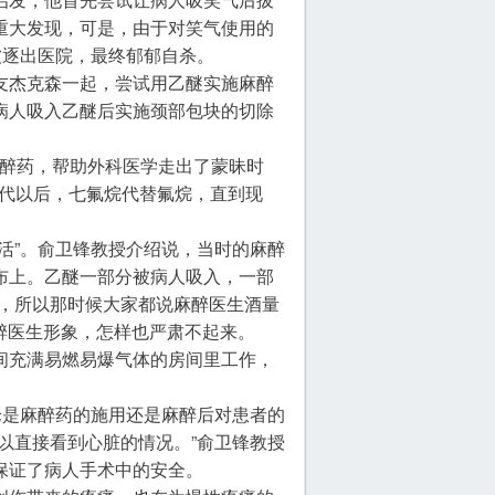
重大发现，可是，由于对笑气使用的
被逐出医院，最终郁郁自杀。
友杰克森一起，尝试用乙醚实施麻醉
病人吸入乙醚后实施颈部包块的切除
一的麻醉药，帮助外科医学走出了蒙昧时
年代以后，七氟烷代替氟烷，直到现
活”。俞卫锋教授介绍说，当时的麻醉
布上。乙醚一部分被病人吸入，一部
近，所以那时候大家都说麻醉医生酒量
麻醉医生形象，怎样也严肃不起来。
间充满易燃易爆气体的房间里工作，
论是麻醉药的施用还是麻醉后对患者的
以直接看到心脏的情况。”俞卫锋教授
保证了病人手术中的安全。