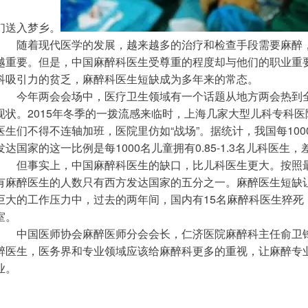
们送入梦乡。
　　随着现代医学的发展，越来越多的治疗和检查手段需要麻醉
越重要。但是，中国麻醉科医生受尊重的程度却与他们的职业重
科吸引力的贫乏，麻醉科医生短缺成为多年来的常态。
　　今年两会会场中，医疗卫生领域有一个话题从地方两会热到
现状。2015年冬季的一拨流感来临时，上海几家大型儿科专科
医生们不得不连轴加班，医院里仿如“战场”。据统计，我国每100
发达国家的这一比例是每1000名儿童拥有0.85-1.3名儿科医生
　　但事实上，中国麻醉科医生的缺口，比儿科医生更大。按照
有麻醉医生的人数只有西方发达国家的五分之一。麻醉医生短缺
巨大的工作压力中，过去的两年间，国内有15名麻醉科医生猝死
室。
　　中国医师协会麻醉医师分会会长，仁济医院麻醉科主任俞卫
醉医生，医务界和专业领域应该给麻醉科更多的重视，让麻醉专
业。