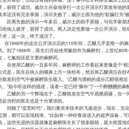
牙，获得了成功。威尔士兴奋地举行一次公开演示打算发布他的
技术还没有完全掌握，演示失败了，威尔士因为他的“欺骗行为”
　　距离失败的演示一年多后，威尔士的助手莫顿，与化学家朋
后给病人拔牙，获得了成功。两人决定也要做一次公开演示，给
手术，这一次，终于成功了。
      在1846年的这次公开演示后的110年间，乙醚几乎是唯
代。到了1956年，医生们开始使用氟烷作为麻醉剂，上世纪80
在，七氟烷还是主要的麻醉药。
　　在使用乙醚的一百多年间，麻醉师的工作看起来更像是个“粗
方式是，医生在病人的嘴鼻上方一块纱布，然后将乙醚滴注在纱
分散发到空气中被麻醉医生吸入。“乙醚与酒精的成分乙醇很相
大。”如今听这样的描述，读者一定已经“脑补”了一个醉醺醺的
　　乙醚的另一个弊端在于，乙醚散发在空气中易燃易爆，在一
想必当时的医生也是十分紧张的。
　　回顾了“蛮荒时代”，我们要庆幸技术的飞速进步，现在，无
监测，都可以实现精准。“比如有一种经食道进入的超声设备，可
说，这些先进的仪器就像是麻醉医生长了很多眼睛，最大程度地