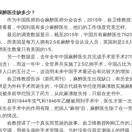
麻醉医生缺多少？
　　作为中国医师协会麻醉医师分会会长，2015年，俞卫锋教
要看看，中国到底有多少麻醉医生，他们的工作强度究竟怎样。
　　最后的调查数据显示，截至2015年，中国共有麻醉医生7523
人，而美国是每万人拥有2.5名麻醉专业从业人员，英国则是2.
醉医生数量只有美国的1/5。
　　另一个数据是，去年全年中国麻醉医生共完成手术室手术27
包含），而这一年中，全世界共实施了2.5亿例手术，中国占比为
界人口的五分之一，这说明未来中国手术量还会有比较大的增加
　　俞卫锋教授告诉《新民周刊》，麻醉医生出现缺口，有历史
醉是为外科手术而诞生的，中国古代就有华佗使用麻沸散实施麻
说被杀前华佗毁灭了药方，从此麻沸散失传，只留在史书中。
　　直到1844年笑气和1846年乙醚被用到手术中，医生才第
医生在手术中的作用有限，把病人“麻倒”后，麻醉医生除了在一
人的情况。
　　俞教授讲了一个真实而荒诞的故事。俞卫锋教授刚刚工作的上
有空调，用摇头扇给手术室降温。当时没有仪器监测病人的呼吸