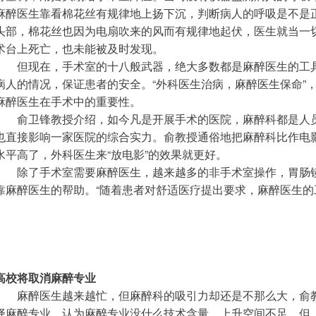
麻醉医生靠看棉花丝有规律地上扬下沉，判断病人的呼吸是不是
头部，棉花丝也因为电扇吹来的风而有规律地起伏，医生就当一
术台上死亡，也未能被及时发现。
　　但现在，手术室的十八般武器，绝大多数都是麻醉医生的工
病人的情况，保证患者的安全。“外科医生治病，麻醉医生保命”
麻醉医生在手术中的重要性。
　　俞卫锋教授介绍，如今凡是开展手术的医院，麻醉科都是人
也直接影响一家医院的综合实力。俞教授通俗地把麻醉科比作电
水平高了，外科医生来“放电影”的效果就更好。
　　除了手术室需要麻醉医生，越来越多的非手术室操作，胃肠
靠麻醉医生的帮助。“随着患者对舒适医疗提出要求，麻醉医生的
高校将取消麻醉专业
　　麻醉医生越来越忙，但麻醉科的吸引力却还是不那么大，俞
择麻醉专业，认为麻醉专业没什么技术含量，上升空间不足，但